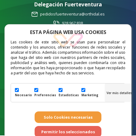
Delegación Fuerteventura
pedidosfuerteventura@orthidal.es
928 967 838
ESTA PÁGINA WEB USA COOKIES
Las cookies de este sitio web se usan para personalizar el
Delegación Lanzarote
contenido y los anuncios, ofrecer funciones de redes sociales y
analizar el tráfico. Además compartimos información sobre el uso
pedidoslanzarote@orthidal.es
que haga del sitio web con nuestros partners de redes sociales,
publicidad y análisis web, quienes pueden combinarla con otra
665 672 931
información que les haya proporcionado o que hayan recopilado
a partir del uso que haya hecho de sus servicios.
Necesario
Preferencias
Estadisticas
Marketing
Cookies
|
Aviso Legal
|
Política de Privacidad
|
Canal de denuncias
|
Impulso FP Dual
Copyright 2024 - Orthidal. Todos los derechos reservados
Página realizada por
Web Las Palmas