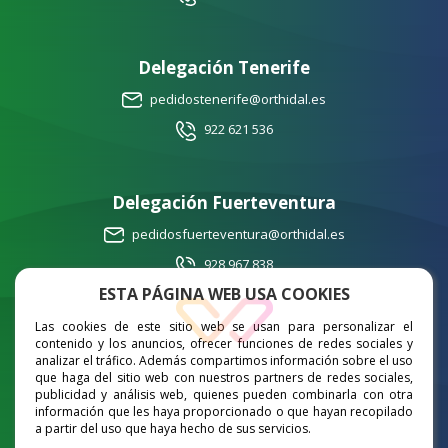
Delegación Tenerife
pedidostenerife@orthidal.es
922 621 536
Delegación Fuerteventura
pedidosfuerteventura@orthidal.es
928 967 838
ESTA PÁGINA WEB USA COOKIES
Las cookies de este sitio web se usan para personalizar el
Delegación Lanzarote
contenido y los anuncios, ofrecer funciones de redes sociales y
analizar el tráfico. Además compartimos información sobre el uso
pedidoslanzarote@orthidal.es
que haga del sitio web con nuestros partners de redes sociales,
publicidad y análisis web, quienes pueden combinarla con otra
665 672 931
información que les haya proporcionado o que hayan recopilado
a partir del uso que haya hecho de sus servicios.